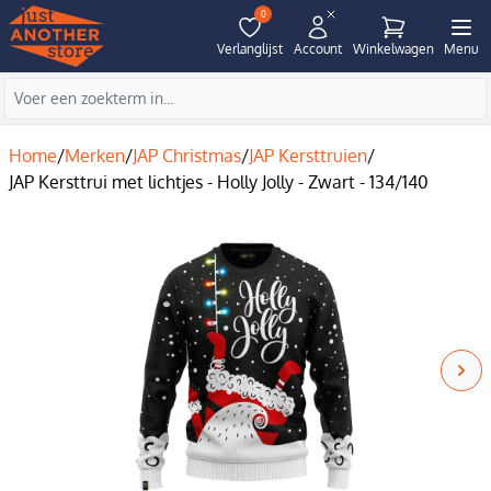
0
Verlanglijst
Account
Winkelwagen
Menu
Home
/
Merken
/
JAP Christmas
/
JAP Kersttruien
/
JAP Kersttrui met lichtjes - Holly Jolly - Zwart - 134/140