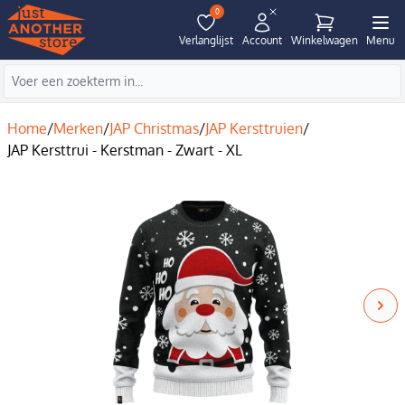
0
Verlanglijst
Account
Winkelwagen
Menu
Home
/
Merken
/
JAP Christmas
/
JAP Kersttruien
/
JAP Kersttrui - Kerstman - Zwart - XL