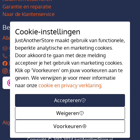
Garantie en reparatie
Naar de klantenservice
Bedrijfsgegevens
Cookie-instellingen
Alles over JustAnotherStore
JustAnotherStore maakt gebruik van functionele,
beperkte analytische en marketing cookies.
contact@justanotherstore.nl
Door akkoord te gaan met deze melding
+31 73 644 7405
accepteer je het gebruik van marketing cookies.
JustAnotherStore
Klik op ‘Voorkeuren’ om jouw voorkeuren aan te
justanotherstore.nl
geven. We verwijzen je voor meer informatie
naar onze
cookie en privacy verklaring
.
Accepteren
Weigeren
Algemene voorwaarden
Privacy en cookiebeleid
Voorkeuren
Copyright © 2017-2024 JustAnotherStore.nl