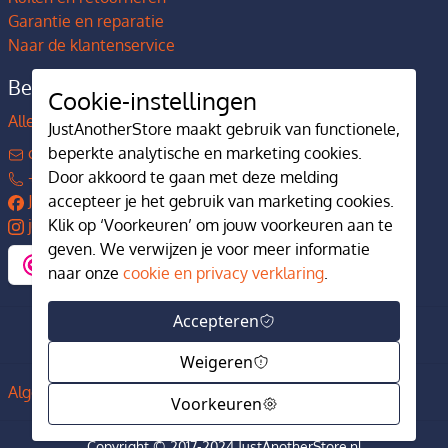
Garantie en reparatie
Naar de klantenservice
Bedrijfsgegevens
Cookie-instellingen
Alles over JustAnotherStore
JustAnotherStore maakt gebruik van functionele,
beperkte analytische en marketing cookies.
contact@justanotherstore.nl
Door akkoord te gaan met deze melding
+31 73 644 7405
accepteer je het gebruik van marketing cookies.
JustAnotherStore
Klik op ‘Voorkeuren’ om jouw voorkeuren aan te
justanotherstore.nl
geven. We verwijzen je voor meer informatie
naar onze
cookie en privacy verklaring
.
Accepteren
Weigeren
Algemene voorwaarden
Privacy en cookiebeleid
Voorkeuren
Copyright © 2017-2024 JustAnotherStore.nl