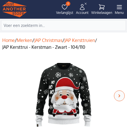
0
Verlanglijst
Account
Winkelwagen
Menu
Home
/
Merken
/
JAP Christmas
/
JAP Kersttruien
/
JAP Kersttrui - Kerstman - Zwart - 104/110