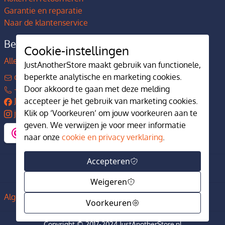
Garantie en reparatie
Naar de klantenservice
Bedrijfsgegevens
Cookie-instellingen
Alles over JustAnotherStore
JustAnotherStore maakt gebruik van functionele,
beperkte analytische en marketing cookies.
contact@justanotherstore.nl
Door akkoord te gaan met deze melding
+31 73 644 7405
accepteer je het gebruik van marketing cookies.
JustAnotherStore
Klik op ‘Voorkeuren’ om jouw voorkeuren aan te
justanotherstore.nl
geven. We verwijzen je voor meer informatie
naar onze
cookie en privacy verklaring
.
Accepteren
Weigeren
Algemene voorwaarden
Privacy en cookiebeleid
Voorkeuren
Copyright © 2017-2024 JustAnotherStore.nl