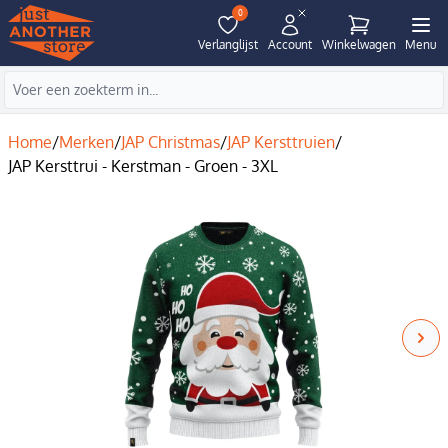
0
Verlanglijst
Account
Winkelwagen
Menu
Home
/
Merken
/
JAP Christmas
/
JAP Kersttruien
/
JAP Kersttrui - Kerstman - Groen - 3XL