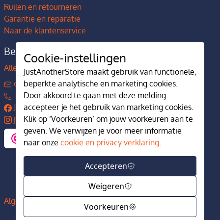
Ruilen en retourneren
Garantie en reparatie
Naar de klantenservice
Bedrijfsgegevens
Cookie-instellingen
Alles over JustAnotherStore
JustAnotherStore maakt gebruik van functionele,
contact@justanotherstore.nl
beperkte analytische en marketing cookies.
+31 73 644 7405
Door akkoord te gaan met deze melding
JustAnotherStore
accepteer je het gebruik van marketing cookies.
justanotherstore.nl
Klik op ‘Voorkeuren’ om jouw voorkeuren aan te
geven. We verwijzen je voor meer informatie
naar onze
cookie en privacy verklaring
.
Accepteren
Weigeren
Algemene voorwaarden
Privacy en cookiebeleid
Voorkeuren