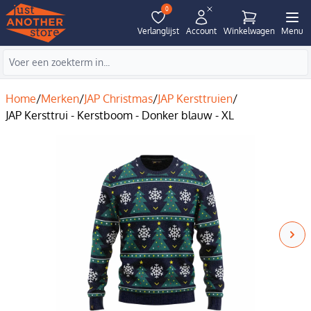
0
Verlanglijst
Account
Winkelwagen
Menu
Home
/
Merken
/
JAP Christmas
/
JAP Kersttruien
/
JAP Kersttrui - Kerstboom - Donker blauw - XL