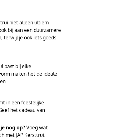
rui niet alleen ultiem
 ook bij aan een duurzamere
, terwijl je ook iets goeds
i past bij elke
svorm maken het de ideale
den.
t in een feestelijke
Geef het cadeau van
 je nog op?
Voeg wat
ch met JAP Kersttrui.