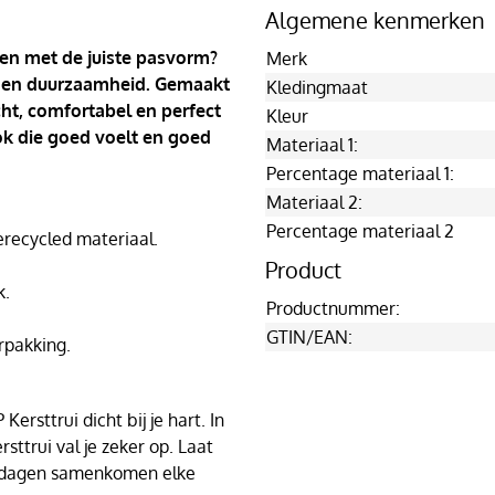
Algemene kenmerken
 en met de juiste pasvorm?
Merk
ort en duurzaamheid. Gemaakt
Kledingmaat
cht, comfortabel en perfect
Kleur
ook die goed voelt en goed
Materiaal 1:
Percentage materiaal 1:
Materiaal 2:
Percentage materiaal 2
ecycled materiaal.
Product
k.
Productnummer:
GTIN/EAN:
rpakking.
ersttrui dicht bij je hart. In
sttrui val je zeker op. Laat
stdagen samenkomen elke