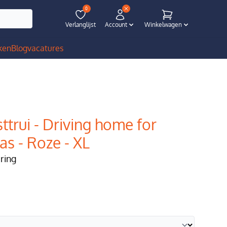
0
Verlanglijst
Account
Winkelwagen
ken
Blog
vacatures
ttrui - Driving home for
as - Roze - XL
ering