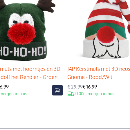
tmuts met hoorntjes en 3D
JAP Kerstmuts met 3D neus
udolf het Rendier - Groen
Gnome - Rood/Wit
16,99
€ 29,99
€ 16,99
 morgen in huis
21.00u, morgen in huis