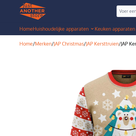
Home
Huishoudelijke apparaten
Keuken apparaten
Home
/
Merken
/
JAP Christmas
/
JAP Kersttruien
/
JAP Ker