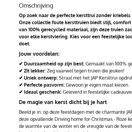
Omschrijving
Op zoek naar de perfecte kersttrui zonder kriebels
Onze collectie foute kersttruien biedt stijl, comf
van 100% gerecycled materiaal, zijn deze truien za
voor elke kerstviering. Kies voor een feestelijke l
doet.
Jouw voordelen:
✔ Duurzaamheid op zijn best:
Gemaakt van 100% ger
✔ Zit lekker:
Zeg vaarwel tegen truien die jeuken!
✔ Uniek ontwerp:
Straal met het JAP Kersttrui opdru
✔ Perfecte pasvorm:
Gewoon je eigen maat kiezen.
✔ Ideaal geschenk:
Geleverd in feestelijke cadeauve
De magie van kerst dicht bij je hart
Beeld je in: op deze feestdagen met de charmante JAP K
deze opvallende Driving home for Christmas - Roze ker
de warmte van de winter en de vreugde van de fee