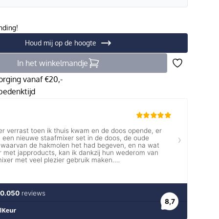
nding!
Houd mij op de hoogte
In het winkelmandje
orging vanaf €20,-
edenktijd