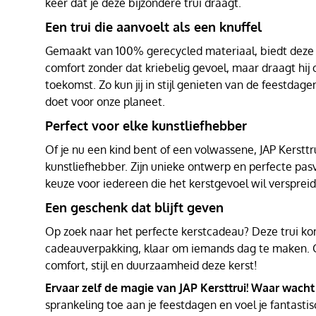
keer dat je deze bijzondere trui draagt.
Een trui die aanvoelt als een knuffel
Gemaakt van 100% gerecycled materiaal, biedt deze t
comfort zonder dat kriebelig gevoel, maar draagt hij
toekomst. Zo kun jij in stijl genieten van de feestdagen
doet voor onze planeet.
Perfect voor elke kunstliefhebber
Of je nu een kind bent of een volwassene, JAP Kersttru
kunstliefhebber. Zijn unieke ontwerp en perfecte pa
keuze voor iedereen die het kerstgevoel wil versprei
Een geschenk dat blijft geven
Op zoek naar het perfecte kerstcadeau? Deze trui kom
cadeauverpakking, klaar om iemands dag te maken. 
comfort, stijl en duurzaamheid deze kerst!
Ervaar zelf de magie van JAP Kersttrui! Waar wacht
sprankeling toe aan je feestdagen en voel je fantastis