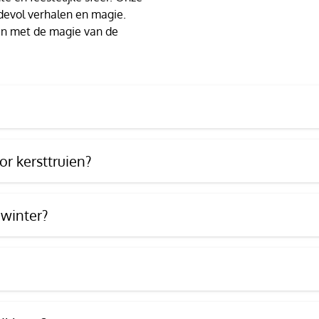
devol verhalen en magie.
t en met de magie van de
r kersttruien?
 winter?