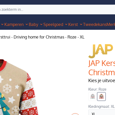
Kamperen
Baby
Speelgoed
Kerst
Tweedekans
Mer
sttrui - Driving home for Christmas - Roze - XL
JAP Kers
Christm
Kies je uitvo
Kleur: Roze
Kledingmaat: XL