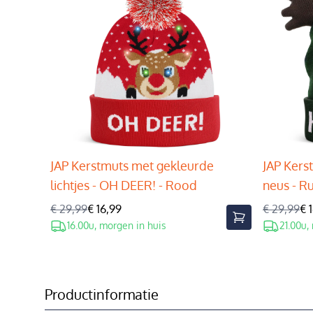
JAP Kerstmuts met gekleurde
JAP Kers
lichtjes - OH DEER! - Rood
neus - R
€ 29,99
€ 16,99
€ 29,99
€ 
16.00u, morgen in huis
21.00u,
Productinformatie