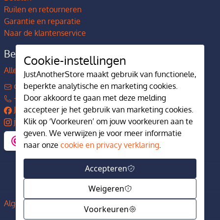
Ruilen en retourneren
Garantie en reparatie
Naar de klantenservice
Bedrijfsgegevens
Cookie-instellingen
Alles over JustAnotherStore
JustAnotherStore maakt gebruik van functionele,
contact@justanotherstore.nl
beperkte analytische en marketing cookies.
+31 73 644 7405
Door akkoord te gaan met deze melding
JustAnotherStore
accepteer je het gebruik van marketing cookies.
justanotherstore.nl
Klik op ‘Voorkeuren’ om jouw voorkeuren aan te
geven. We verwijzen je voor meer informatie
naar onze
cookie en privacy verklaring
.
Accepteren
Weigeren
Algemene voorwaarden
Privacy en cookiebeleid
Voorkeuren