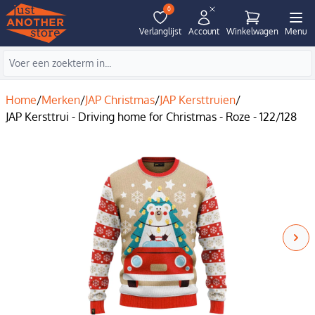
0
Verlanglijst
Account
Winkelwagen
Menu
Home
/
Merken
/
JAP Christmas
/
JAP Kersttruien
/
JAP Kersttrui - Driving home for Christmas - Roze - 122/128