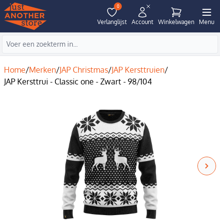
0
Verlanglijst
Account
Winkelwagen
Menu
Home
/
Merken
/
JAP Christmas
/
JAP Kersttruien
/
JAP Kersttrui - Classic one - Zwart - 98/104