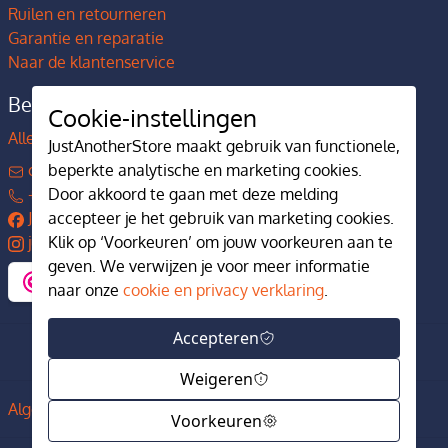
Ruilen en retourneren
Garantie en reparatie
Naar de klantenservice
Bedrijfsgegevens
Cookie-instellingen
Alles over JustAnotherStore
JustAnotherStore maakt gebruik van functionele,
contact@justanotherstore.nl
beperkte analytische en marketing cookies.
+31 73 644 7405
Door akkoord te gaan met deze melding
JustAnotherStore
accepteer je het gebruik van marketing cookies.
justanotherstore.nl
Klik op ‘Voorkeuren’ om jouw voorkeuren aan te
geven. We verwijzen je voor meer informatie
naar onze
cookie en privacy verklaring
.
Accepteren
Weigeren
Algemene voorwaarden
Privacy en cookiebeleid
Voorkeuren