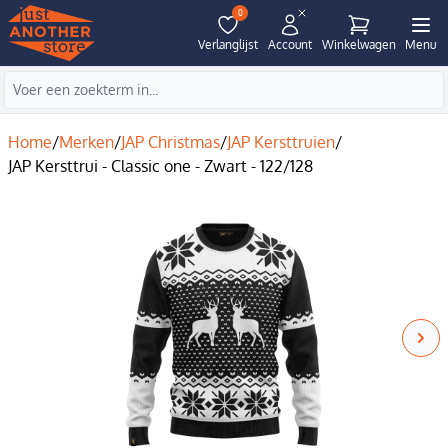
0
Verlanglijst
Account
Winkelwagen
Menu
Home
/
Merken
/
JAP Christmas
/
JAP Kersttruien
/
JAP Kersttrui - Classic one - Zwart - 122/128