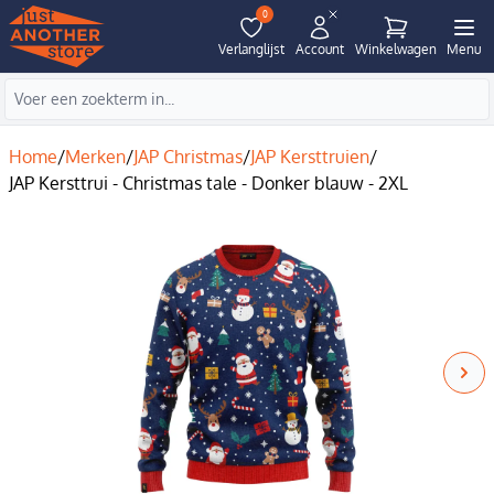
0
Verlanglijst
Account
Winkelwagen
Menu
Home
/
Merken
/
JAP Christmas
/
JAP Kersttruien
/
JAP Kersttrui - Christmas tale - Donker blauw - 2XL