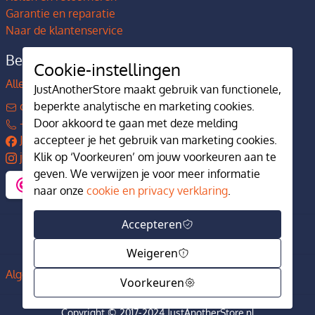
Garantie en reparatie
Naar de klantenservice
Bedrijfsgegevens
Cookie-instellingen
Alles over JustAnotherStore
JustAnotherStore maakt gebruik van functionele,
contact@justanotherstore.nl
beperkte analytische en marketing cookies.
+31 73 644 7405
Door akkoord te gaan met deze melding
JustAnotherStore
accepteer je het gebruik van marketing cookies.
justanotherstore.nl
Klik op ‘Voorkeuren’ om jouw voorkeuren aan te
geven. We verwijzen je voor meer informatie
naar onze
cookie en privacy verklaring
.
Accepteren
Weigeren
Algemene voorwaarden
Privacy en cookiebeleid
Voorkeuren
Copyright © 2017-2024 JustAnotherStore.nl