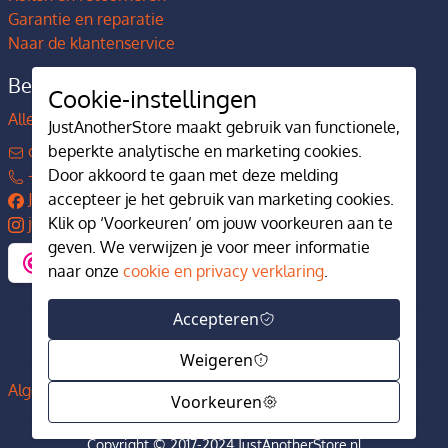
Garantie en reparatie
Naar de klantenservice
Bedrijfsgegevens
Cookie-instellingen
Alles over JustAnotherStore
JustAnotherStore maakt gebruik van functionele,
contact@justanotherstore.nl
beperkte analytische en marketing cookies.
+31 73 644 7405
Door akkoord te gaan met deze melding
JustAnotherStore
accepteer je het gebruik van marketing cookies.
justanotherstore.nl
Klik op ‘Voorkeuren’ om jouw voorkeuren aan te
geven. We verwijzen je voor meer informatie
naar onze
cookie en privacy verklaring
.
Accepteren
Weigeren
Algemene voorwaarden
Privacy en cookiebeleid
Voorkeuren
Copyright © 2017-2024 JustAnotherStore.nl