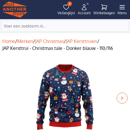
0
Verlanglijst
Account
Winkelwagen
Menu
Home
/
Merken
/
JAP Christmas
/
JAP Kersttruien
/
JAP Kersttrui - Christmas tale - Donker blauw - 110/116