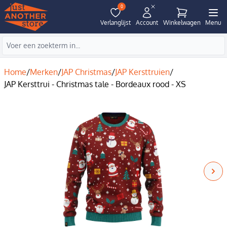
0
Verlanglijst
Account
Winkelwagen
Menu
Home
/
Merken
/
JAP Christmas
/
JAP Kersttruien
/
JAP Kersttrui - Christmas tale - Bordeaux rood - XS