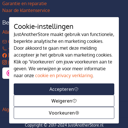
Garantie en reparatie
Naar de klantenservice
Bedrijfsgegevens
Cookie-instellingen
Alles over JustAnotherStore
JustAnotherStore maakt gebruik van functionele,
contact@justanotherstore.nl
beperkte analytische en marketing cookies.
+31 73 644 7405
Door akkoord te gaan met deze melding
JustAnotherStore
accepteer je het gebruik van marketing cookies.
justanotherstore.nl
Klik op ‘Voorkeuren’ om jouw voorkeuren aan te
geven. We verwijzen je voor meer informatie
naar onze
cookie en privacy verklaring
.
Accepteren
Weigeren
Algemene voorwaarden
Privacy en cookiebeleid
Voorkeuren
Copyright © 2017-2024 JustAnotherStore.nl