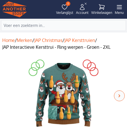
0
Verlanglijst
Account
Winkelwagen
Menu
Home
/
Merken
/
JAP Christmas
/
JAP Kersttruien
/
JAP Interactieve Kersttrui - Ring werpen - Groen - 2XL