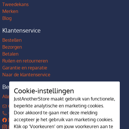
Tweedekans
Merken
Blog
Klantenservice
Bestellen
Bezorgen
Betalen
Ruilen en retourneren
Garantie en reparatie
Naar de klantenservice
Bedrijfsgegevens
Cookie-instellingen
Alles over JustAnotherStore
JustAnotherStore maakt gebruik van functionele,
beperkte analytische en marketing cookies.
contact@justanotherstore.nl
Door akkoord te gaan met deze melding
+31 73 644 7405
accepteer je het gebruik van marketing cookies.
JustAnotherStore
Klik op ‘Voorkeuren’ om jouw voorkeuren aan te
justanotherstore.nl