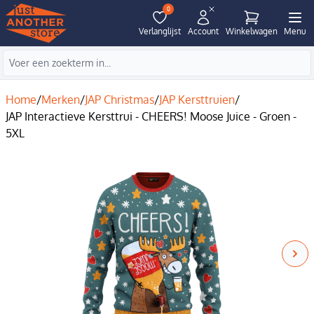
0
Verlanglijst
Account
Winkelwagen
Menu
Home
/
Merken
/
JAP Christmas
/
JAP Kersttruien
/
JAP Interactieve Kersttrui - CHEERS! Moose Juice - Groen -
5XL