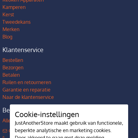
Kamperen
Kerst
Tweedekans
Merken
Blog
Klantenservice
Bestellen
Bezorgen
Betalen
Ruilen en retourneren
Garantie en reparatie
Naar de klantenservice
Bedrijfsgegevens
Cookie-instellingen
Alles over JustAnotherStore
JustAnotherStore maakt gebruik van functionele,
beperkte analytische en marketing cookies.
contact@justanotherstore.nl
Door akkoord te gaan met deze melding
+31 73 644 7405