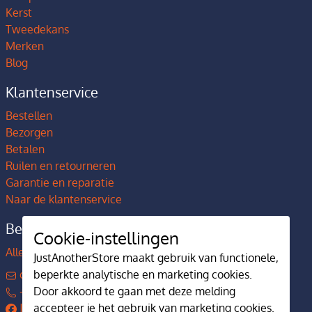
Kerst
Tweedekans
Merken
Blog
Klantenservice
Bestellen
Bezorgen
Betalen
Ruilen en retourneren
Garantie en reparatie
Naar de klantenservice
Bedrijfsgegevens
Cookie-instellingen
Alles over JustAnotherStore
JustAnotherStore maakt gebruik van functionele,
beperkte analytische en marketing cookies.
contact@justanotherstore.nl
Door akkoord te gaan met deze melding
+31 73 644 7405
accepteer je het gebruik van marketing cookies.
JustAnotherStore