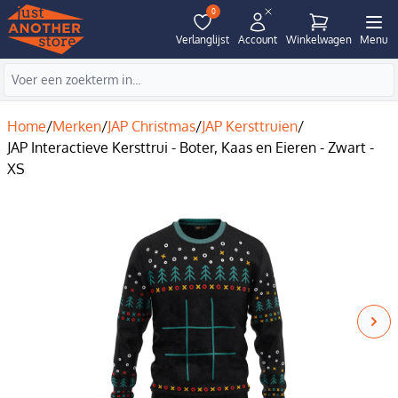
0
Verlanglijst
Account
Winkelwagen
Menu
Home
/
Merken
/
JAP Christmas
/
JAP Kersttruien
/
JAP Interactieve Kersttrui - Boter, Kaas en Eieren - Zwart -
XS