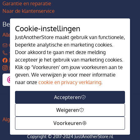
Garantie en reparatie
Naar de klantenservice
Bedrijfsgegevens
Cookie-instellingen
Alles over JustAnotherStore
JustAnotherStore maakt gebruik van functionele,
contact@justanotherstore.nl
beperkte analytische en marketing cookies.
+31 73 644 7405
Door akkoord te gaan met deze melding
JustAnotherStore
accepteer je het gebruik van marketing cookies.
justanotherstore.nl
Klik op ‘Voorkeuren’ om jouw voorkeuren aan te
geven. We verwijzen je voor meer informatie
naar onze
cookie en privacy verklaring
.
Accepteren
Weigeren
Algemene voorwaarden
Privacy en cookiebeleid
Voorkeuren
Copyright © 2017-2024 JustAnotherStore.nl