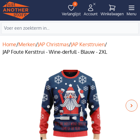
0
Verlanglijst
Account
Winkelwagen
Menu
Home
/
Merken
/
JAP Christmas
/
JAP Kersttruien
/
JAP Foute Kersttrui - Wine-derfull - Blauw - 2XL