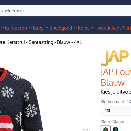
Kamperen
Baby
Speelgoed
Kerst
Tweedekans
Mer
te Kersttrui - Santastring - Blauw - 4XL
JAP Fout
Blauw -
Kies je uitvo
Kledingmaat: 4
Kleur: Blauw