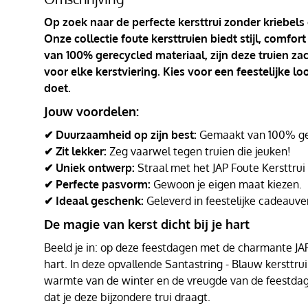
Op zoek naar de perfecte kersttrui zonder kriebels
Onze collectie foute kersttruien biedt stijl, comf
van 100% gerecycled materiaal, zijn deze truien za
voor elke kerstviering. Kies voor een feestelijke l
doet.
Jouw voordelen:
✔ Duurzaamheid op zijn best:
Gemaakt van 100% ger
✔ Zit lekker:
Zeg vaarwel tegen truien die jeuken!
✔ Uniek ontwerp:
Straal met het JAP Foute Kersttrui
✔ Perfecte pasvorm:
Gewoon je eigen maat kiezen.
✔ Ideaal geschenk:
Geleverd in feestelijke cadeauve
De magie van kerst dicht bij je hart
Beeld je in: op deze feestdagen met de charmante JAP 
hart. In deze opvallende Santastring - Blauw kersttrui 
warmte van de winter en de vreugde van de feestd
dat je deze bijzondere trui draagt.