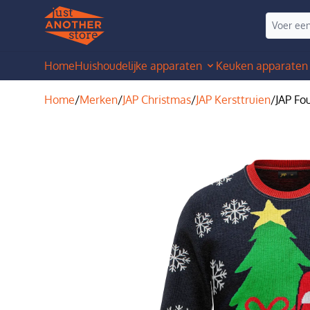
Home
Huishoudelijke apparaten
Keuken apparaten
Home
/
Merken
/
JAP Christmas
/
JAP Kersttruien
/
JAP Fou