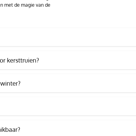
t en met de magie van de
r kersttruien?
 winter?
hikbaar?