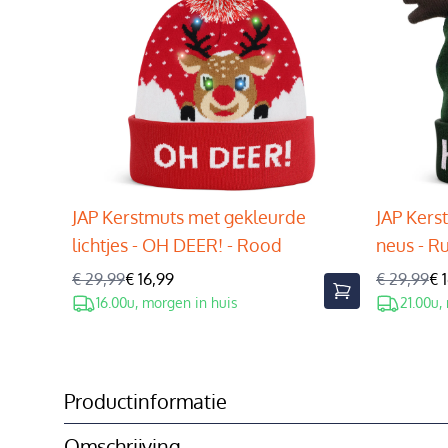
JAP Kerstmuts met gekleurde
JAP Kers
lichtjes - OH DEER! - Rood
neus - R
€ 29,99
€ 16,99
€ 29,99
€ 
16.00u, morgen in huis
21.00u,
Productinformatie
Omschrijving