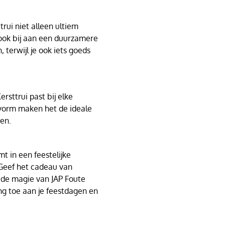
rui niet alleen ultiem
 ook bij aan een duurzamere
, terwijl je ook iets goeds
rsttrui past bij elke
svorm maken het de ideale
den.
t in een feestelijke
Geef het cadeau van
f de magie van JAP Foute
ng toe aan je feestdagen en