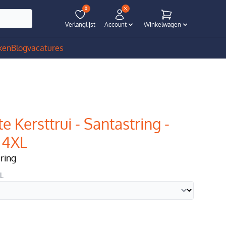
0
Verlanglijst
Account
Winkelwagen
ken
Blog
vacatures
e Kersttrui - Santastring -
 4XL
ering
XL