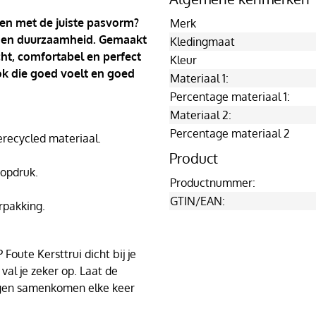
 en met de juiste pasvorm?
Merk
ort en duurzaamheid. Gemaakt
Kledingmaat
cht, comfortabel en perfect
Kleur
ook die goed voelt en goed
Materiaal 1:
Percentage materiaal 1:
Materiaal 2:
Percentage materiaal 2
ecycled materiaal.
Product
 opdruk.
Productnummer:
GTIN/EAN:
rpakking.
Foute Kersttrui dicht bij je
val je zeker op. Laat de
agen samenkomen elke keer