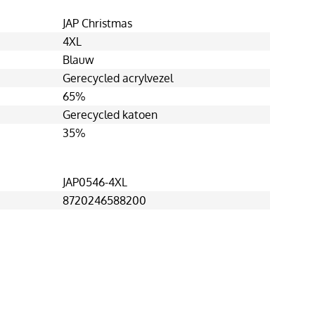
JAP Christmas
4XL
Blauw
Gerecycled acrylvezel
65%
Gerecycled katoen
35%
JAP0546-4XL
8720246588200