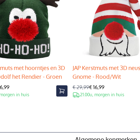
tmuts met hoorntjes en 3D
JAP Kerstmuts met 3D neus
udolf het Rendier - Groen
Gnome - Rood/Wit
16,99
€ 29,99
€ 16,99
 morgen in huis
21.00u, morgen in huis
Algemene kenmerken