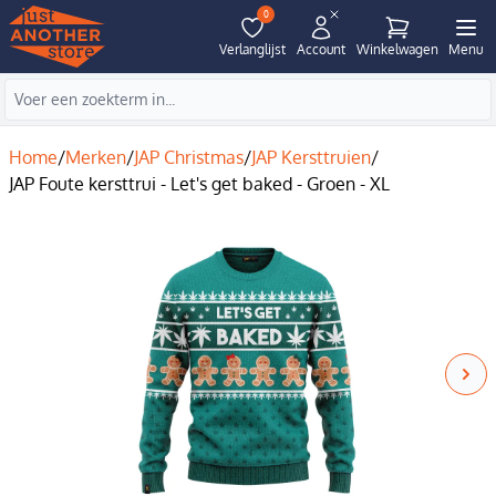
0
Verlanglijst
Account
Winkelwagen
Menu
Home
/
Merken
/
JAP Christmas
/
JAP Kersttruien
/
JAP Foute kersttrui - Let's get baked - Groen - XL