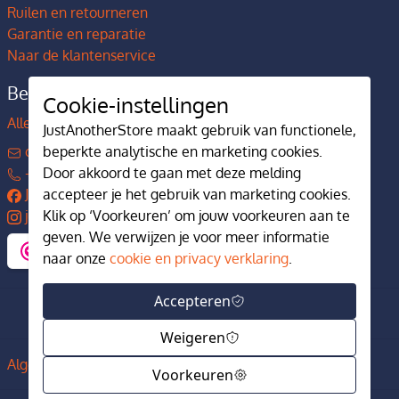
Ruilen en retourneren
Garantie en reparatie
Naar de klantenservice
Bedrijfsgegevens
Cookie-instellingen
Alles over JustAnotherStore
JustAnotherStore maakt gebruik van functionele,
contact@justanotherstore.nl
beperkte analytische en marketing cookies.
+31 73 644 7405
Door akkoord te gaan met deze melding
JustAnotherStore
accepteer je het gebruik van marketing cookies.
justanotherstore.nl
Klik op ‘Voorkeuren’ om jouw voorkeuren aan te
geven. We verwijzen je voor meer informatie
naar onze
cookie en privacy verklaring
.
Accepteren
Weigeren
Algemene voorwaarden
Privacy en cookiebeleid
Voorkeuren