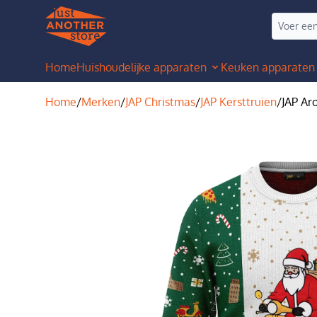
Home
Huishoudelijke apparaten
Keuken apparaten
Home
/
Merken
/
JAP Christmas
/
JAP Kersttruien
/
JAP Ar