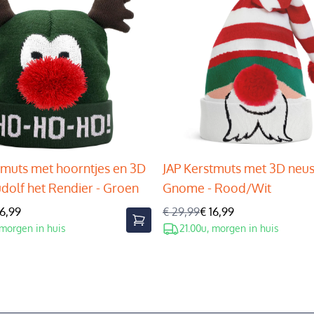
tmuts met hoorntjes en 3D
JAP Kerstmuts met 3D neus
udolf het Rendier - Groen
Gnome - Rood/Wit
16,99
€ 29,99
€ 16,99
 morgen in huis
21.00u, morgen in huis