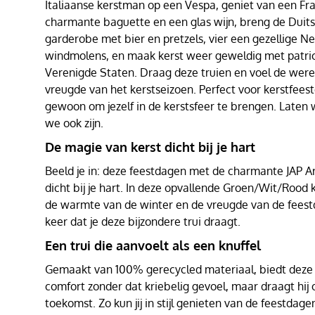
Italiaanse kerstman op een Vespa, geniet van een Fr
charmante baguette en een glas wijn, breng de Duits
garderobe met bier en pretzels, vier een gezellige N
windmolens, en maak kerst weer geweldig met patrio
Verenigde Staten. Draag deze truien en voel de wer
vreugde van het kerstseizoen. Perfect voor kerstfeest
gewoon om jezelf in de kerstsfeer te brengen. Laten
we ook zijn.
De magie van kerst dicht bij je hart
Beeld je in: deze feestdagen met de charmante JAP A
dicht bij je hart. In deze opvallende Groen/Wit/Rood ke
de warmte van de winter en de vreugde van de fee
keer dat je deze bijzondere trui draagt.
Een trui die aanvoelt als een knuffel
Gemaakt van 100% gerecycled materiaal, biedt deze t
comfort zonder dat kriebelig gevoel, maar draagt hij
toekomst. Zo kun jij in stijl genieten van de feestdagen