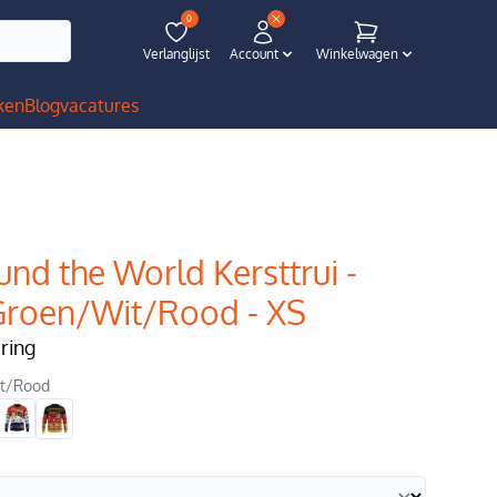
0
Verlanglijst
Account
Winkelwagen
ken
Blog
vacatures
und the World Kersttrui -
- Groen/Wit/Rood - XS
ering
it/Rood