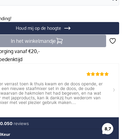
nding!
Houd mij op de hoogte
In het winkelmandje
orging vanaf €20,-
edenktijd