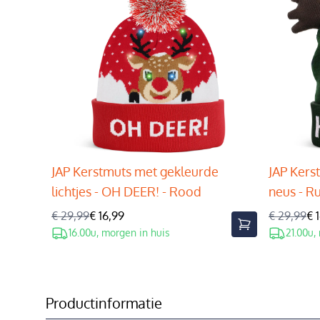
JAP Kerstmuts met gekleurde
JAP Kers
lichtjes - OH DEER! - Rood
neus - R
€ 29,99
€ 16,99
€ 29,99
€ 
16.00u, morgen in huis
21.00u,
Productinformatie