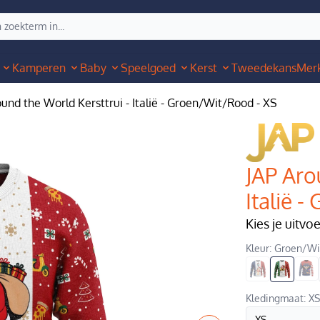
Kamperen
Baby
Speelgoed
Kerst
Tweedekans
Mer
ound the World Kersttrui - Italië - Groen/Wit/Rood - XS
JAP Aro
Italië 
Kies je uitvo
Kleur: Groen/W
Kledingmaat: XS