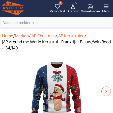
0
Verlanglijst
Account
Winkelwagen
Menu
Home
/
Merken
/
JAP Christmas
/
JAP Kersttruien
/
JAP Around the World Kersttrui - Frankrijk - Blauw/Wit/Rood
- 134/140