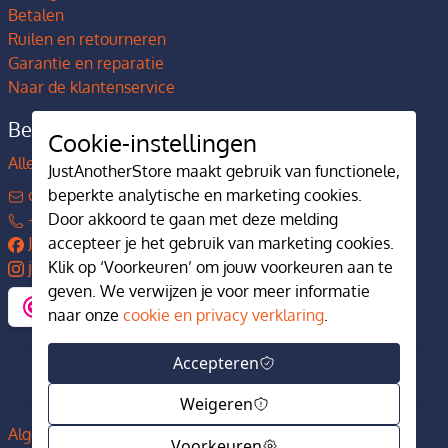
Betalen
Ruilen en retourneren
Garantie en reparatie
Naar de klantenservice
Bedrijfsgegevens
Cookie-instellingen
Alles over JustAnotherStore
JustAnotherStore maakt gebruik van functionele,
beperkte analytische en marketing cookies.
contact@justanotherstore.nl
Door akkoord te gaan met deze melding
+31 73 644 7405
accepteer je het gebruik van marketing cookies.
JustAnotherStore
Klik op ‘Voorkeuren’ om jouw voorkeuren aan te
justanotherstore.nl
geven. We verwijzen je voor meer informatie
naar onze
cookie en privacy verklaring
.
Accepteren
Weigeren
Algemene voorwaarden
Privacy en cookiebeleid
Voorkeuren