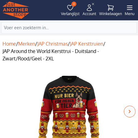
0
Verlanglijst
Account
Winkelwagen
Menu
Home
/
Merken
/
JAP Christmas
/
JAP Kersttruien
/
JAP Around the World Kersttrui - Duitsland -
Zwart/Rood/Geel - 2XL