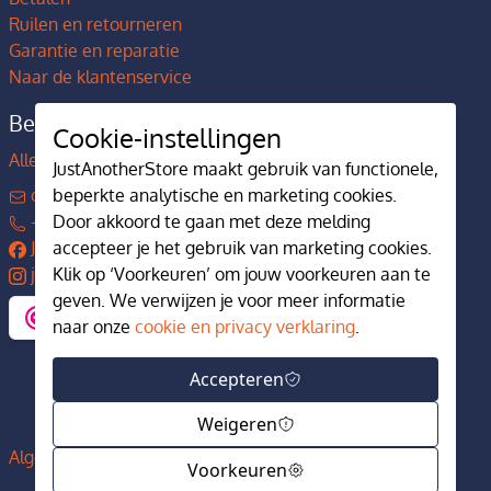
Ruilen en retourneren
Garantie en reparatie
Naar de klantenservice
Bedrijfsgegevens
Cookie-instellingen
Alles over JustAnotherStore
JustAnotherStore maakt gebruik van functionele,
beperkte analytische en marketing cookies.
contact@justanotherstore.nl
Door akkoord te gaan met deze melding
+31 73 644 7405
accepteer je het gebruik van marketing cookies.
JustAnotherStore
Klik op ‘Voorkeuren’ om jouw voorkeuren aan te
justanotherstore.nl
geven. We verwijzen je voor meer informatie
naar onze
cookie en privacy verklaring
.
Accepteren
Weigeren
Algemene voorwaarden
Privacy en cookiebeleid
Voorkeuren