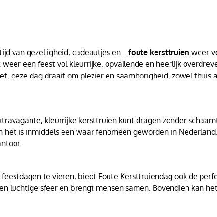
jd van gezelligheid, cadeautjes en...
foute kersttruien
weer vo
 weer een feest vol kleurrijke, opvallende en heerlijk overdrev
t, deze dag draait om plezier en saamhorigheid, zowel thuis a
ravagante, kleurrijke kersttruien kunt dragen zonder schaamte.
n het is inmiddels een waar fenomeen geworden in Nederland. 
antoor.
 feestdagen te vieren, biedt Foute Kersttruiendag ook de perf
 een luchtige sfeer en brengt mensen samen. Bovendien kan het 