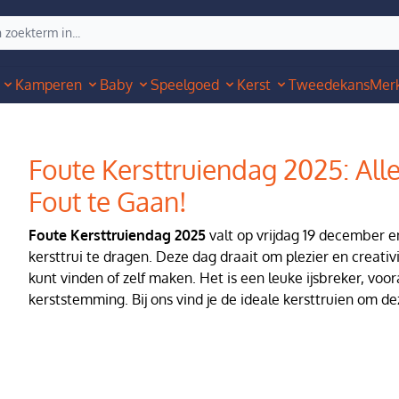
Kamperen
Baby
Speelgoed
Kerst
Tweedekans
Mer
Foute Kersttruiendag 2025: Al
Fout te Gaan!
Foute Kersttruiendag 2025
valt op vrijdag 19 december en
kersttrui te dragen. Deze dag draait om plezier en creativit
kunt vinden of zelf maken. Het is een leuke ijsbreker, vo
kerststemming. Bij ons vind je de ideale kersttruien om deze