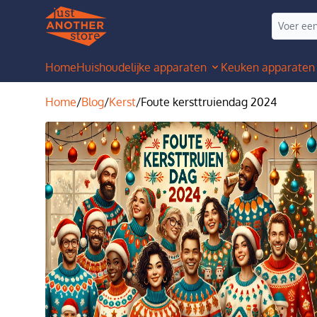
Home
Huishoudelijke apparaten
Keuken apparaten
Home
/
Blog
/
Kerst
/
Foute kersttruiendag 2024