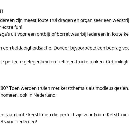
en
edereen zijn meest foute trui dragen en organiseer een wedstrij
r extra fun!
llega's uit voor een ontbijt of borrel waarbij iedereen in foute k
an een liefdadigheidsactie. Doneer bijvoorbeeld een bedrag voo
 de perfecte gelegenheid om zelf een trui te maken. Gebruik glit
en '80? Toen werden truien met kerstthema's als modieus gezie
 fenomeen, ook in Nederland.
aan foute kersttruien die perfect zijn voor Foute Kersttruien
ts voor iedereen!