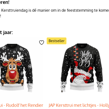
eren!
e Kersttruiendag is dé manier om in de feeststemming te komen. 
!
 jaar:
Bestseller
ui - Rudolf het Rendier
JAP Kersttrui met lichtjes - Holl