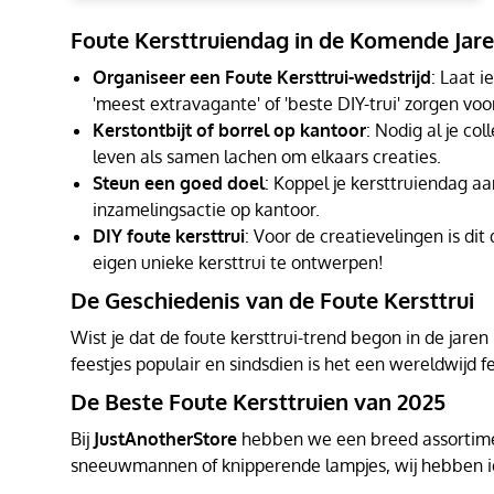
Foute Kersttruiendag in de Komende Jar
Organiseer een Foute Kersttrui-wedstrijd
: Laat i
'meest extravagante' of 'beste DIY-trui' zorgen voo
Kerstontbijt of borrel op kantoor
: Nodig al je co
leven als samen lachen om elkaars creaties.
Steun een goed doel
: Koppel je kersttruiendag a
inzamelingsactie op kantoor.
DIY foute kersttrui
: Voor de creatievelingen is dit
eigen unieke kersttrui te ontwerpen!
De Geschiedenis van de Foute Kersttrui
Wist je dat de foute kersttrui-trend begon in de jar
feestjes populair en sindsdien is het een wereldwijd
De Beste Foute Kersttruien van 2025
Bij
JustAnotherStore
hebben we een breed assortiment 
sneeuwmannen of knipperende lampjes, wij hebben ie