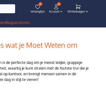
0
Verlanglijst
Account
Winkelwagen
ken
Blog
vacatures
les wat je Moet Weten om
 is de perfecte dag om je meest lelijke, grappige
eit, waarbij je kunt stralen met de foutste trui die je
oral op kantoor, en brengt mensen samen in de
 dag in stijl te vieren!