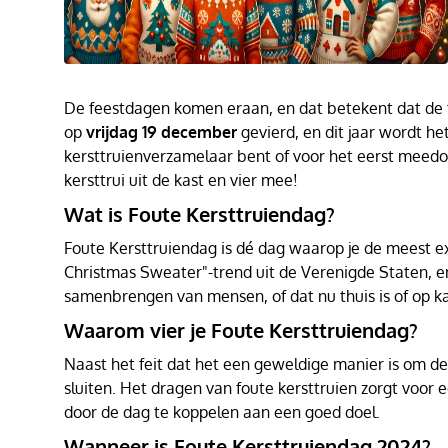
De feestdagen komen eraan, en dat betekent dat de ti
op
vrijdag 19 december
gevierd, en dit jaar wordt het
kersttruienverzamelaar bent of voor het eerst meedoe
kersttrui uit de kast en vier mee!
Wat is Foute Kersttruiendag?
Foute Kersttruiendag is dé dag waarop je de meest ext
Christmas Sweater"-trend uit de Verenigde Staten, e
samenbrengen van mensen, of dat nu thuis is of op k
Waarom vier je Foute Kersttruiendag?
Naast het feit dat het een geweldige manier is om de
sluiten. Het dragen van foute kersttruien zorgt voor
door de dag te koppelen aan een goed doel.
Wanneer is Foute Kersttruiendag 2024?