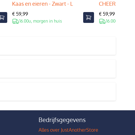
Kaas en eieren - Zwart - L
CHEERS! Moose 
€ 59,99
€ 59,99
16.00u, morgen in huis
16.00u, morgen
Bedrijfsgegevens
Alles over JustAnotherStore