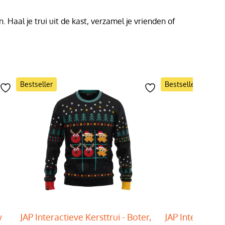
Haal je trui uit de kast, verzamel je vrienden of
Bestseller
Bestseller
y
JAP Interactieve Kersttrui - Boter,
JAP Interactieve