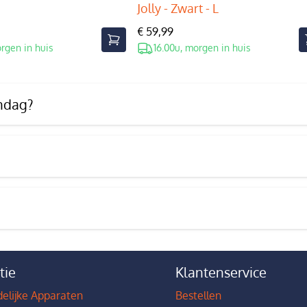
Jolly - Zwart - L
€ 59,99
orgen in huis
16.00u, morgen in huis
endag?
tie
Klantenservice
elijke Apparaten
Bestellen