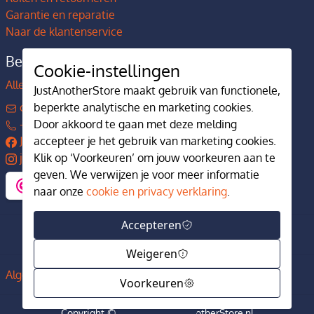
Garantie en reparatie
Naar de klantenservice
Bedrijfsgegevens
Cookie-instellingen
Alles over JustAnotherStore
JustAnotherStore maakt gebruik van functionele,
contact@justanotherstore.nl
beperkte analytische en marketing cookies.
+31 73 644 7405
Door akkoord te gaan met deze melding
JustAnotherStore
accepteer je het gebruik van marketing cookies.
justanotherstore.nl
Klik op ‘Voorkeuren’ om jouw voorkeuren aan te
geven. We verwijzen je voor meer informatie
naar onze
cookie en privacy verklaring
.
Accepteren
Weigeren
Algemene voorwaarden
Privacy en cookiebeleid
Voorkeuren
Filter
Copyright © 2017-2024 JustAnotherStore.nl