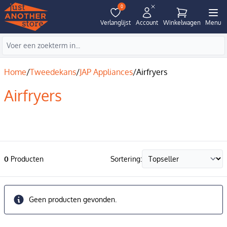
0
Verlanglijst
Account
Winkelwagen
Menu
Home
/
Tweedekans
/
JAP Appliances
/
Airfryers
Airfryers
0
Producten
Sortering:
Geen producten gevonden.