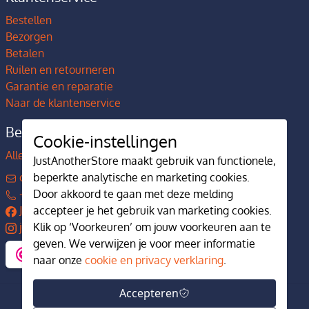
Bestellen
Bezorgen
Betalen
Ruilen en retourneren
Garantie en reparatie
Naar de klantenservice
Bedrijfsgegevens
Cookie-instellingen
Alles over JustAnotherStore
JustAnotherStore maakt gebruik van functionele,
beperkte analytische en marketing cookies.
contact@justanotherstore.nl
Door akkoord te gaan met deze melding
+31 73 644 7405
accepteer je het gebruik van marketing cookies.
JustAnotherStore
Klik op ‘Voorkeuren’ om jouw voorkeuren aan te
justanotherstore.nl
geven. We verwijzen je voor meer informatie
naar onze
cookie en privacy verklaring
.
Accepteren