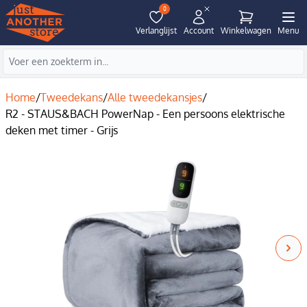
0
Verlanglijst
Account
Winkelwagen
Menu
Home
/
Tweedekans
/
Alle tweedekansjes
/
R2 - STAUS&BACH PowerNap - Een persoons elektrische
deken met timer - Grijs