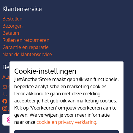
Klantenservice
Bestellen
Bezorgen
Betalen
Ruilen en retourneren
Garantie en reparatie
Naar de klantenservice
Bedrijfsgegevens
Cookie-instellingen
Alles over JustAnotherStore
JustAnotherStore maakt gebruik van functionele,
beperkte analytische en marketing cookies.
contact@justanotherstore.nl
Door akkoord te gaan met deze melding
+31 73 644 7405
accepteer je het gebruik van marketing cookies.
JustAnotherStore
Klik op ‘Voorkeuren’ om jouw voorkeuren aan te
justanotherstore.nl
geven. We verwijzen je voor meer informatie
naar onze
cookie en privacy verklaring
.