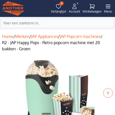
0
Verlanglijst
Account
Winkelwagen
Menu
Home
/
Merken
/
JAP Appliances
/
JAP Popcorn machines
/
R2 - JAP Happy Pops - Retro popcorn machine met 20
bakken - Groen