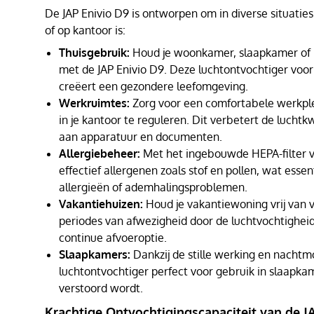
De JAP Enivio D9 is ontworpen om in diverse situaties 
of op kantoor is:
Thuisgebruik:
Houd je woonkamer, slaapkamer of k
met de JAP Enivio D9. Deze luchtontvochtiger vo
creëert een gezondere leefomgeving.
Werkruimtes:
Zorg voor een comfortabele werkple
in je kantoor te reguleren. Dit verbetert de lucht
aan apparatuur en documenten.
Allergiebeheer:
Met het ingebouwde HEPA-filter ve
effectief allergenen zoals stof en pollen, wat esse
allergieën of ademhalingsproblemen.
Vakantiehuizen:
Houd je vakantiewoning vrij van 
periodes van afwezigheid door de luchtvochtighei
continue afvoeroptie.
Slaapkamers:
Dankzij de stille werking en nachtm
luchtontvochtiger perfect voor gebruik in slaapkam
verstoord wordt.
Krachtige Ontvochtigingscapaciteit van de J