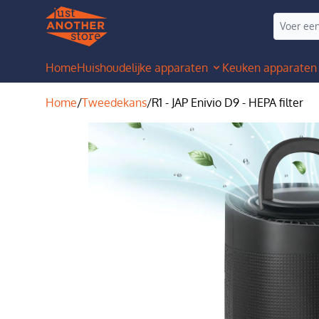
Home
Huishoudelijke apparaten
Keuken apparaten
Home
/
Tweedekans
/
R1 - JAP Enivio D9 - HEPA filter