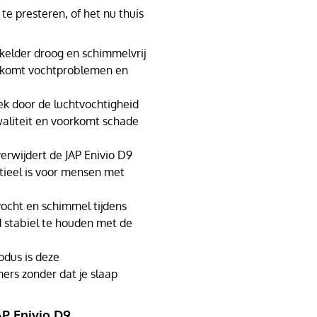
te presteren, of het nu thuis
elder droog en schimmelvrij
orkomt vochtproblemen en
k door de luchtvochtigheid
kwaliteit en voorkomt schade
rwijdert de JAP Enivio D9
ntieel is voor mensen met
vocht en schimmel tijdens
d stabiel te houden met de
odus is deze
ers zonder dat je slaap
AP Enivio D9