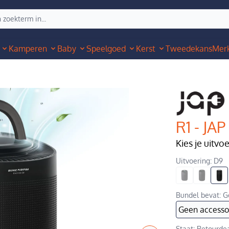
Kamperen
Baby
Speelgoed
Kerst
Tweedekans
Mer
R1 - JAP
Kies je uitvo
Uitvoering: D9
Bundel bevat: G
Geen accesso
Staat: Retourdea