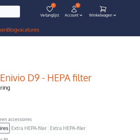
0
Verlanglijst
Account
Winkelwagen
ken
Blog
vacatures
 Enivio D9 - HEPA filter
ering
een accessoires
ires
Extra HEPA-filer
Extra HEPA-filer
l R1