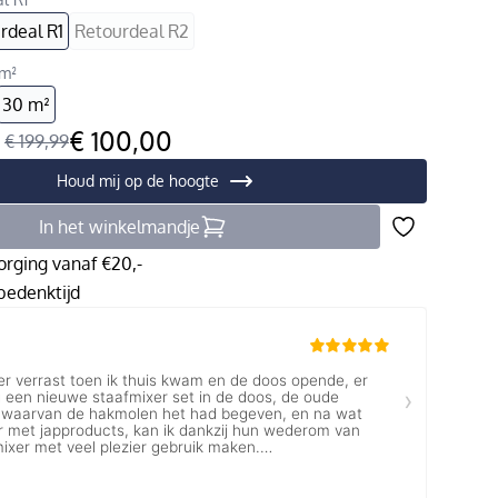
rdeal R1
Retourdeal R2
 m²
30 m²
€ 100,00
:
€ 199,99
Houd mij op de hoogte
In het winkelmandje
orging vanaf €20,-
edenktijd