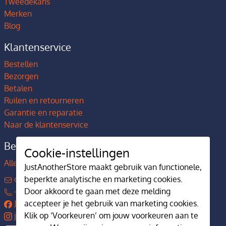
Tweedekans
Merken
Blog
Klantenservice
Bestellen
Bezorgen
Betalen
Ruilen en retourneren
Garantie en reparatie
Naar de klantenservice
Bedrijfsgegevens
Cookie-instellingen
Alles over JustAnotherStore
JustAnotherStore maakt gebruik van functionele,
beperkte analytische en marketing cookies.
contact@justanotherstore.nl
Door akkoord te gaan met deze melding
+31 73 644 7405
accepteer je het gebruik van marketing cookies.
JustAnotherStore
Klik op ‘Voorkeuren’ om jouw voorkeuren aan te
justanotherstore.nl