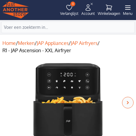
0
Verlanglijst
Account
Winkelwagen
Menu
Home
/
Merken
/
JAP Appliances
/
JAP Airfryers
/
R1 - JAP Ascension - XXL Airfryer