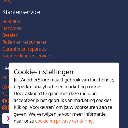
Klantenservice
Bestellen
Bezorgen
Betalen
Ruilen en retourneren
Garantie en reparatie
Naar de klantenservice
Bedrijfsgegevens
Cookie-instellingen
Alles over JustAnotherStore
JustAnotherStore maakt gebruik van functionele,
contact@justanotherstore.nl
beperkte analytische en marketing cookies.
+31 73 644 7405
Door akkoord te gaan met deze melding
JustAnotherStore
accepteer je het gebruik van marketing cookies.
justanotherstore.nl
Klik op ‘Voorkeuren’ om jouw voorkeuren aan te
geven. We verwijzen je voor meer informatie
naar onze
cookie en privacy verklaring
.