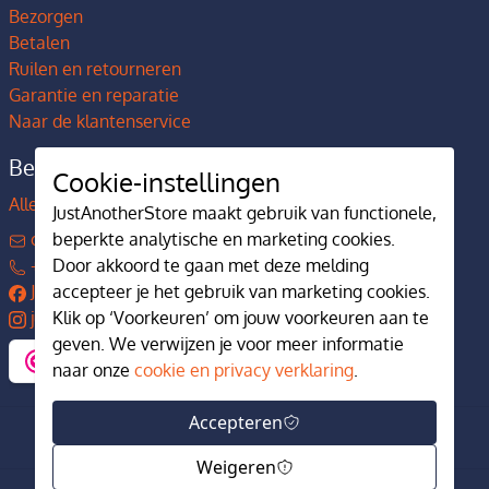
Bezorgen
Betalen
Ruilen en retourneren
Garantie en reparatie
Naar de klantenservice
Bedrijfsgegevens
Cookie-instellingen
Alles over JustAnotherStore
JustAnotherStore maakt gebruik van functionele,
contact@justanotherstore.nl
beperkte analytische en marketing cookies.
+31 73 644 7405
Door akkoord te gaan met deze melding
JustAnotherStore
accepteer je het gebruik van marketing cookies.
justanotherstore.nl
Klik op ‘Voorkeuren’ om jouw voorkeuren aan te
geven. We verwijzen je voor meer informatie
naar onze
cookie en privacy verklaring
.
Accepteren
Weigeren