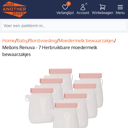
0
Verlanglijst
Account
Winkelwagen
Menu
Home
/
Baby
/
Borstvoeding
/
Moedermelk bewaarzakjes
/
Mellons Renuva - 7 Herbruikbare moedermelk
bewaarzakjes