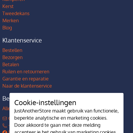
Kerst
Tweedekans
Merken
Blog
Klantenservice
Bestellen
Bezorgen
Betalen
Ruilen en retourneren
Garantie en reparatie
Naar de klantenservice
Bedrijfsgegevens
Cookie-instellingen
Alles over JustAnotherStore
JustAnotherStore maakt gebruik van functionele,
contact@justanotherstore.nl
beperkte analytische en marketing cookies.
+31 73 644 7405
Door akkoord te gaan met deze melding
JustAnotherStore
accepteer je het gebruik van marketing cookies.