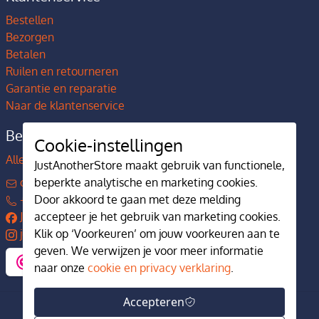
Bestellen
Bezorgen
Betalen
Ruilen en retourneren
Garantie en reparatie
Naar de klantenservice
Bedrijfsgegevens
Cookie-instellingen
Alles over JustAnotherStore
JustAnotherStore maakt gebruik van functionele,
contact@justanotherstore.nl
beperkte analytische en marketing cookies.
+31 73 644 7405
Door akkoord te gaan met deze melding
JustAnotherStore
accepteer je het gebruik van marketing cookies.
justanotherstore.nl
Klik op ‘Voorkeuren’ om jouw voorkeuren aan te
geven. We verwijzen je voor meer informatie
naar onze
cookie en privacy verklaring
.
Accepteren