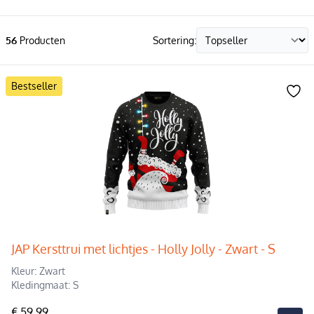
56
Producten
Sortering:
Bestseller
JAP Kersttrui met lichtjes - Holly Jolly - Zwart - S
Kleur: Zwart
Kledingmaat: S
€ 59,99