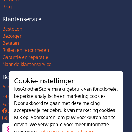
Blog
Klantenservice
Bestellen
Bezorgen
Betalen
Ruilen en retourneren
Garantie en reparatie
Naar de klantenservice
Bedrijfsgegevens
Cookie-instellingen
Alles over JustAnotherStore
JustAnotherStore maakt gebruik van functionele,
contact@justanotherstore.nl
beperkte analytische en marketing cookies.
+31 73 644 7405
Door akkoord te gaan met deze melding
JustAnotherStore
accepteer je het gebruik van marketing cookies.
justanotherstore.nl
Klik op ‘Voorkeuren’ om jouw voorkeuren aan te
geven. We verwijzen je voor meer informatie
naar onze
cookie en privacy verklaring
.