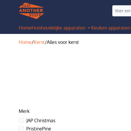
Home
Huishoudelijke apparaten
Keuken apparaten
Home
/
Kerst
/
Alles voor kerst
Merk
JAP Christmas
PristinePine