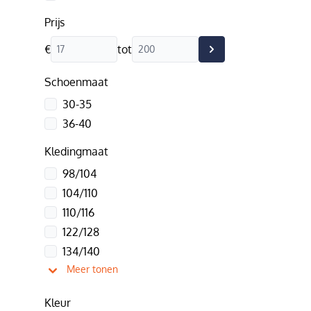
Prijs
€
tot
Schoenmaat
30-35
36-40
Kledingmaat
98/104
104/110
110/116
122/128
134/140
Meer tonen
Kleur