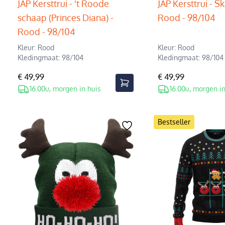
JAP Kersttrui - 't Roode
JAP Kersttrui - S
schaap (Princes Diana) -
Rood - 98/104
Rood - 98/104
Kleur: Rood
Kleur: Rood
Kledingmaat: 98/104
Kledingmaat: 98/104
€ 49,99
€ 49,99
16.00u, morgen in huis
16.00u, morgen in
Bestseller