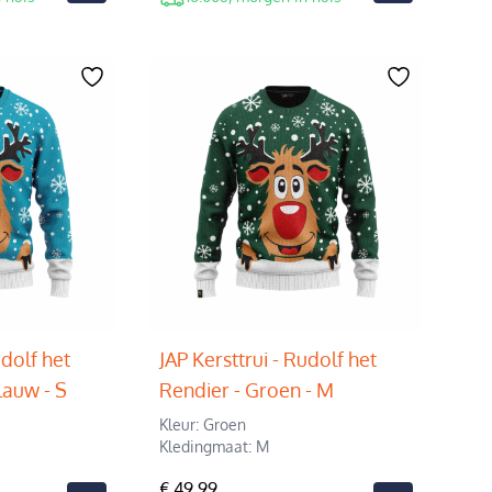
udolf het
JAP Kersttrui - Rudolf het
lauw - S
Rendier - Groen - M
Kleur: Groen
Kledingmaat: M
€ 49,99