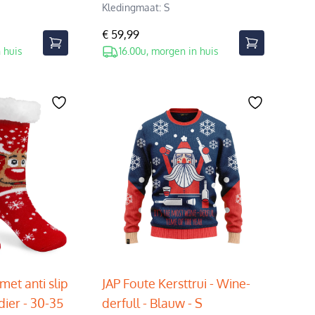
Kledingmaat: S
€ 59,99
 huis
16.00u, morgen in huis
met anti slip
JAP Foute Kersttrui - Wine-
dier - 30-35
derfull - Blauw - S