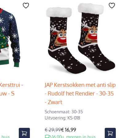
Kersttrui -
JAP Kerstsokken met anti slip
uw - S
- Rudolf het Rendier - 30-35
- Zwart
Schoenmaat: 30-35
Uitvoering: KS-018
€ 29,99
€ 16,99
 huis
16.00u, morgen in huis