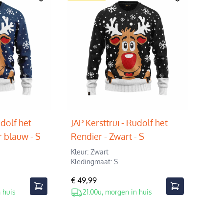
udolf het
JAP Kersttrui - Rudolf het
 blauw - S
Rendier - Zwart - S
Kleur: Zwart
Kledingmaat: S
€ 49,99
 huis
21.00u, morgen in huis