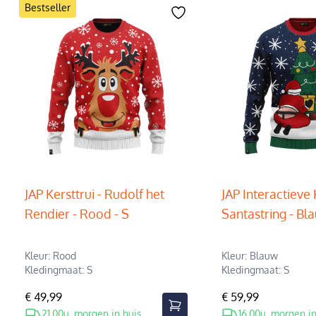
Bestseller
JAP Kersttrui - Rudolf het
JAP Interactieve 
Rendier - Rood - S
Santastring - Bla
Kleur: Rood
Kleur: Blauw
Kledingmaat: S
Kledingmaat: S
€ 49,99
€ 59,99
21.00u, morgen in huis
16.00u, morgen in