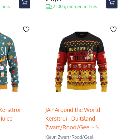
 huis
21.00u, morgen in huis
Kersttrui -
JAP Around the World
uice -
Kersttrui - Duitsland -
Zwart/Rood/Geel - S
Kleur: Zwart/Rood/Geel