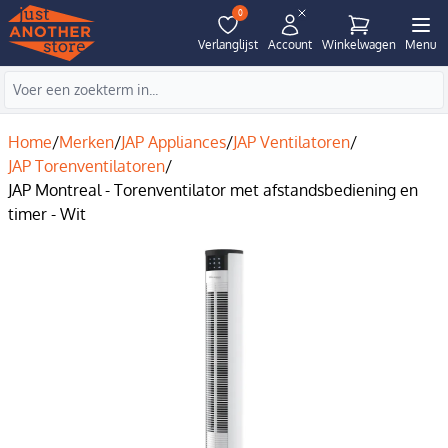
0
Verlanglijst
Account
Winkelwagen
Menu
Home
/
Merken
/
JAP Appliances
/
JAP Ventilatoren
/
JAP Torenventilatoren
/
JAP Montreal - Torenventilator met afstandsbediening en
timer - Wit