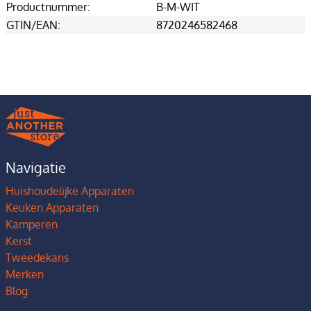
Productnummer:
B-M-WIT
GTIN/EAN:
8720246582468
Navigatie
Huishoudelijke Apparaten
Keuken Apparaten
Kamperen
Kerst
Tweedekans
Merken
Blog