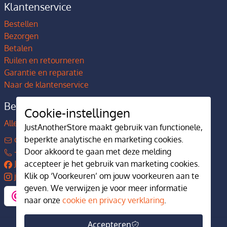
Klantenservice
Bestellen
Bezorgen
Betalen
Ruilen en retourneren
Garantie en reparatie
Naar de klantenservice
Bedrijfsgegevens
Cookie-instellingen
Alles over JustAnotherStore
JustAnotherStore maakt gebruik van functionele,
beperkte analytische en marketing cookies.
contact@justanotherstore.nl
Door akkoord te gaan met deze melding
+31 73 644 7405
accepteer je het gebruik van marketing cookies.
JustAnotherStore
Klik op ‘Voorkeuren’ om jouw voorkeuren aan te
justanotherstore.nl
geven. We verwijzen je voor meer informatie
naar onze
cookie en privacy verklaring
.
Accepteren