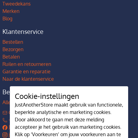
Tweedekans
Merken
Blog
Klantenservice
Bestellen
Bezorgen
Betalen
Ruilen en retourneren
Garantie en reparatie
Naar de klantenservice
Bedrijfsgegevens
Cookie-instellingen
Alles over JustAnotherStore
JustAnotherStore maakt gebruik van functionele,
contact@justanotherstore.nl
beperkte analytische en marketing cookies.
+31 73 644 7405
Door akkoord te gaan met deze melding
JustAnotherStore
accepteer je het gebruik van marketing cookies.
justanotherstore.nl
Klik op ‘Voorkeuren’ om jouw voorkeuren aan te