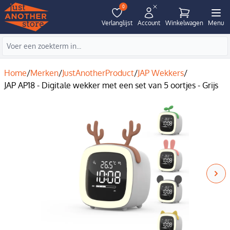
0
Verlanglijst
Account
Winkelwagen
Menu
Home
/
Merken
/
JustAnotherProduct
/
JAP Wekkers
/
JAP AP18 - Digitale wekker met een set van 5 oortjes - Grijs