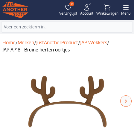
0
Verlanglijst
Account
Winkelwagen
Menu
Home
/
Merken
/
JustAnotherProduct
/
JAP Wekkers
/
JAP AP18 - Bruine herten oortjes