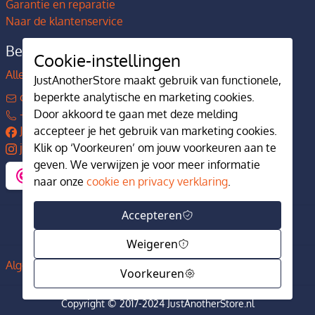
Garantie en reparatie
Naar de klantenservice
Bedrijfsgegevens
Cookie-instellingen
Alles over JustAnotherStore
JustAnotherStore maakt gebruik van functionele,
contact@justanotherstore.nl
beperkte analytische en marketing cookies.
+31 73 644 7405
Door akkoord te gaan met deze melding
JustAnotherStore
accepteer je het gebruik van marketing cookies.
justanotherstore.nl
Klik op ‘Voorkeuren’ om jouw voorkeuren aan te
geven. We verwijzen je voor meer informatie
naar onze
cookie en privacy verklaring
.
Accepteren
Weigeren
Algemene voorwaarden
Privacy en cookiebeleid
Voorkeuren
Copyright © 2017-2024 JustAnotherStore.nl