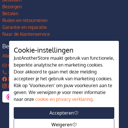
Bezorgen
Betalen
Ruilen en retourneren
Garantie en reparatie
Naar de klantenservice
Bedrijfsgegevens
Cookie-instellingen
Alles over JustAnotherStore
JustAnotherStore maakt gebruik van functionele,
contact@justanotherstore.nl
beperkte analytische en marketing cookies.
+31 73 644 7405
Door akkoord te gaan met deze melding
JustAnotherStore
accepteer je het gebruik van marketing cookies.
justanotherstore.nl
Klik op ‘Voorkeuren’ om jouw voorkeuren aan te
geven. We verwijzen je voor meer informatie
naar onze
cookie en privacy verklaring
.
Accepteren
Weigeren