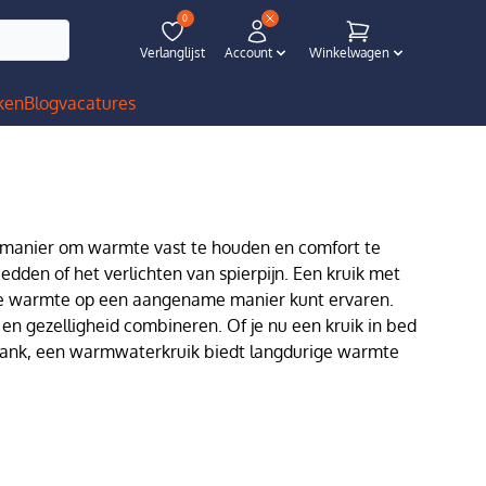
0
Verlanglijst
Account
Winkelwagen
ken
Blog
vacatures
e manier om warmte vast te houden en comfort te
dden of het verlichten van spierpijn. Een kruik met
e de warmte op een aangename manier kunt ervaren.
 en gezelligheid combineren. Of je nu een kruik in bed
bank, een warmwaterkruik biedt langdurige warmte