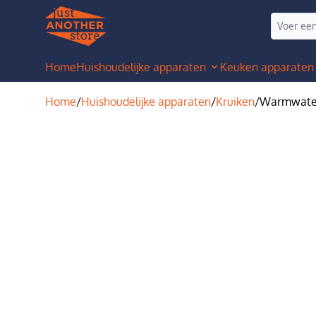
Home
Huishoudelijke apparaten
Keuken apparaten
Home
/
Huishoudelijke apparaten
/
Kruiken
/
Warmwater