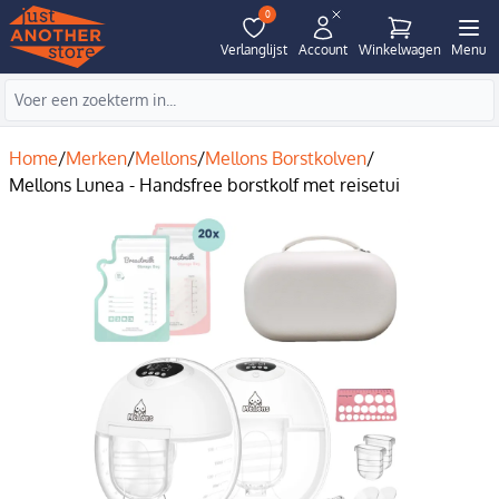
0
Verlanglijst
Account
Winkelwagen
Menu
Home
/
Merken
/
Mellons
/
Mellons Borstkolven
/
Mellons Lunea - Handsfree borstkolf met reisetui