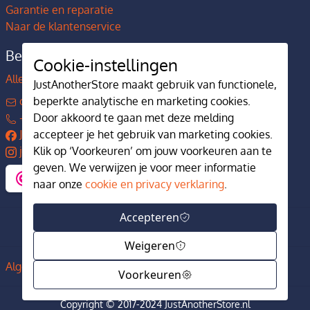
Garantie en reparatie
Naar de klantenservice
Bedrijfsgegevens
Cookie-instellingen
Alles over JustAnotherStore
JustAnotherStore maakt gebruik van functionele,
contact@justanotherstore.nl
beperkte analytische en marketing cookies.
+31 73 644 7405
Door akkoord te gaan met deze melding
JustAnotherStore
accepteer je het gebruik van marketing cookies.
justanotherstore.nl
Klik op ‘Voorkeuren’ om jouw voorkeuren aan te
geven. We verwijzen je voor meer informatie
naar onze
cookie en privacy verklaring
.
Accepteren
Weigeren
Algemene voorwaarden
Privacy en cookiebeleid
Voorkeuren
Copyright © 2017-2024 JustAnotherStore.nl