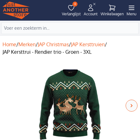
0
Verlanglijst
Account
Winkelwagen
Menu
Home
/
Merken
/
JAP Christmas
/
JAP Kersttruien
/
JAP Kersttrui - Rendier trio - Groen - 3XL