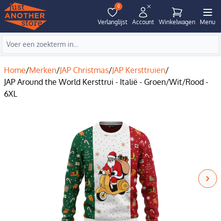
0
Verlanglijst
Account
Winkelwagen
Menu
Home
/
Merken
/
JAP Christmas
/
JAP Kersttruien
/
JAP Around the World Kersttrui - Italië - Groen/Wit/Rood -
6XL