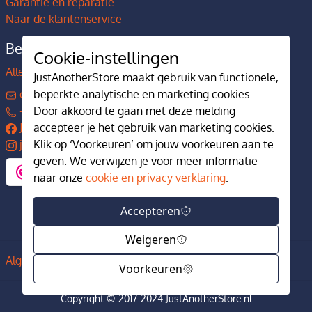
Garantie en reparatie
Naar de klantenservice
Bedrijfsgegevens
Cookie-instellingen
Alles over JustAnotherStore
JustAnotherStore maakt gebruik van functionele,
beperkte analytische en marketing cookies.
contact@justanotherstore.nl
Door akkoord te gaan met deze melding
+31 73 644 7405
accepteer je het gebruik van marketing cookies.
JustAnotherStore
Klik op ‘Voorkeuren’ om jouw voorkeuren aan te
justanotherstore.nl
geven. We verwijzen je voor meer informatie
naar onze
cookie en privacy verklaring
.
Accepteren
Weigeren
Algemene voorwaarden
Privacy en cookiebeleid
Voorkeuren
Copyright © 2017-2024 JustAnotherStore.nl